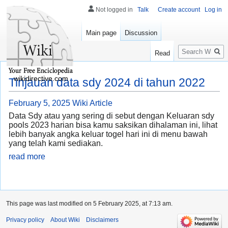
Not logged in
Talk
Create account
Log in
Main page
Discussion
Search
Read
wikidirective.com
Tinjauan data sdy 2024 di tahun 2022
February 5, 2025
Wiki Article
Data Sdy atau yang sering di sebut dengan Keluaran sdy
pools 2023 harian bisa kamu saksikan dihalaman ini, lihat
lebih banyak angka keluar togel hari ini di menu bawah
yang telah kami sediakan.
read more
This page was last modified on 5 February 2025, at 7:13 am.
Privacy policy
About Wiki
Disclaimers